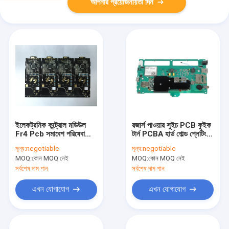
আপনার প্রয়োজনীয়তা দিন
ইলেকট্রনিক কন্ট্রোল মডিউল
রজার্স পাওয়ার সুইচ PCB কুইক
Fr4 Pcb সমাবেশ পরিষেবা
টার্ন PCBA হার্ড গোল্ড প্লেটিং
IATF TS16949
ISO13485
মূল্য:
negotiable
মূল্য:
negotiable
MOQ:
কোন MOQ নেই
MOQ:
কোন MOQ নেই
সর্বশেষ দাম পান
সর্বশেষ দাম পান
এখন যোগাযোগ
এখন যোগাযোগ