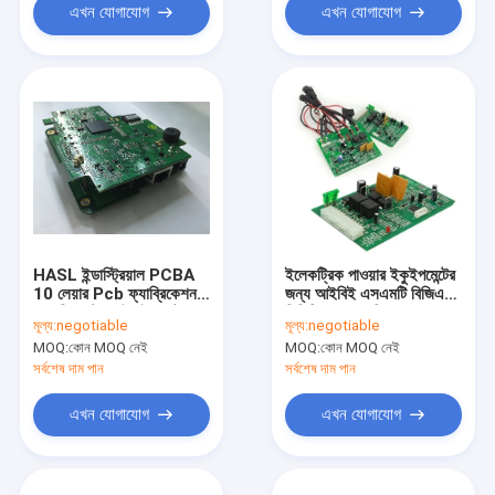
এখন যোগাযোগ
এখন যোগাযোগ
HASL ইন্ডাস্ট্রিয়াল PCBA
ইলেকট্রিক পাওয়ার ইকুইপমেন্টের
10 লেয়ার Pcb ফ্যাব্রিকেশন
জন্য আইবিই এসএমটি বিজিএ
মেজারিং কন্ট্রোল ইকুইপমেন্টের
পিসিবি অ্যাসেম্বলি ফ্ল্যাশ গোল্ড
মূল্য:
negotiable
মূল্য:
negotiable
জন্য
ফিঙ্গার
MOQ:
কোন MOQ নেই
MOQ:
কোন MOQ নেই
সর্বশেষ দাম পান
সর্বশেষ দাম পান
এখন যোগাযোগ
এখন যোগাযোগ