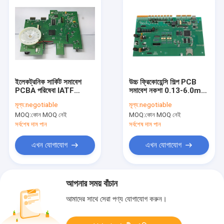
ইলেকট্রনিক সার্কিট সমাবেশ
উচ্চ ফ্রিকোয়েন্সি শিল্প PCB
PCBA পরিষেবা IATF
সমাবেশ নকশা 0.13-6.0mm
TS16949 ISO13485
বেধ
মূল্য:
negotiable
মূল্য:
negotiable
MOQ:
কোন MOQ নেই
MOQ:
কোন MOQ নেই
সর্বশেষ দাম পান
সর্বশেষ দাম পান
এখন যোগাযোগ
এখন যোগাযোগ
আপনার সময় বাঁচান
আমাদের সাথে সেরা পণ্য যোগাযোগ করুন।