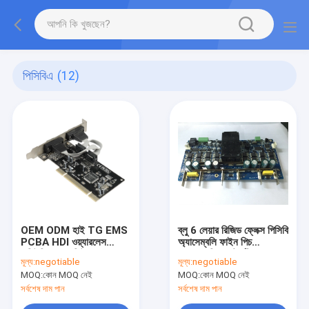
পিসিবিএ
(12)
OEM ODM হাই TG EMS
ব্লু 6 লেয়ার রিজিড ফ্লেক্স পিসিবি
PCBA HDI ওয়্যারলেস
অ্যাসেম্বলি ফাইন পিচ
কমিউনিকেশন মডিউল
অ্যাসেম্বলি ফুল টার্নকি
মূল্য:
negotiable
মূল্য:
negotiable
MOQ:
কোন MOQ নেই
MOQ:
কোন MOQ নেই
সর্বশেষ দাম পান
সর্বশেষ দাম পান