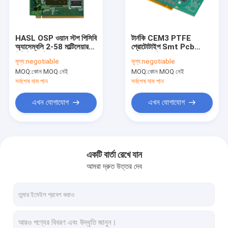
কারখানা ভ্রমণ
মান নিয়ন্ত্রণ
HASL OSP ওয়ান স্টপ পিসিবি
টার্নকি CEM3 PTFE
অ্যাসেম্বলি 2-58 মাল্টিলেয়ার
প্রোটোটাইপ Smt Pcb
আমাদের সাথে যোগাযোগ করুন
পিসিবি ফ্যাব্রিকেশন
সমাবেশ পরিষেবা OEM
মূল্য:
negotiable
মূল্য:
negotiable
MOQ:
কোন MOQ নেই
MOQ:
কোন MOQ নেই
উদ্ধৃতির জন্য আবেদন
সর্বশেষ দাম পান
সর্বশেষ দাম পান
এখন যোগাযোগ
এখন যোগাযোগ
ইএমএস পিসিবি সমাবেশ
দ্রুত পালা PCB সমাবেশ
একটি বার্তা রেখে যান
আমরা দ্রুত উত্তর দেব
শ্রীমতী পিসিবি সমাবেশ
টার্নকি পিসিবি সমাবেশ
2 স্তর PCB