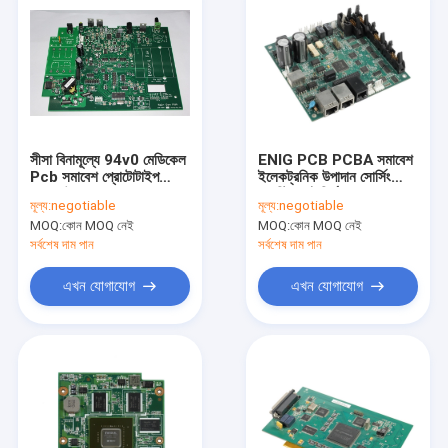
সীসা বিনামূল্যে 94v0 মেডিকেল
ENIG PCB PCBA সমাবেশ
Pcb সমাবেশ প্রোটোটাইপ
ইলেকট্রনিক উপাদান সোর্সিং
PCB উত্পাদন
প্লাস্টিক ছাঁচনির্মাণ
মূল্য:
negotiable
মূল্য:
negotiable
MOQ:
কোন MOQ নেই
MOQ:
কোন MOQ নেই
সর্বশেষ দাম পান
সর্বশেষ দাম পান
এখন যোগাযোগ
এখন যোগাযোগ
বাড়ি
পণ্য
আমাদের সম্পর্কে