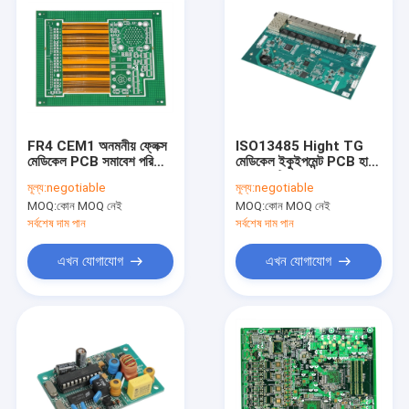
FR4 CEM1 অনমনীয় ফ্লেক্স
ISO13485 Hight TG
মেডিকেল PCB সমাবেশ পরিষেবা
মেডিকেল ইকুইপমেন্ট PCB হার্ড
দ্রুত পালা
গোল্ড প্লেটিং
মূল্য:
negotiable
মূল্য:
negotiable
MOQ:
কোন MOQ নেই
MOQ:
কোন MOQ নেই
সর্বশেষ দাম পান
সর্বশেষ দাম পান
এখন যোগাযোগ
এখন যোগাযোগ
বাড়ি
পণ্য
আমাদের সম্পর্কে