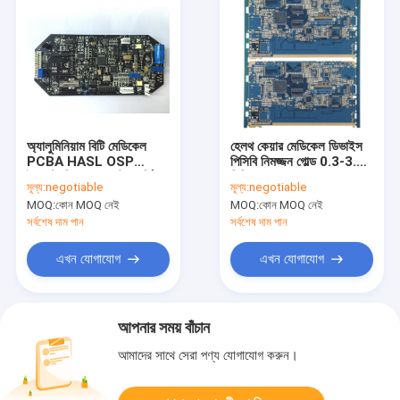
অ্যালুমিনিয়াম বিটি মেডিকেল
হেলথ কেয়ার মেডিকেল ডিভাইস
PCBA HASL OSP
পিসিবি নিমজ্জন গোল্ড 0.3-3.5
ইলেকট্রনিক কম্পোনেন্ট সোর্সিং
মিমি পুরুত্ব
মূল্য:
negotiable
মূল্য:
negotiable
MOQ:
কোন MOQ নেই
MOQ:
কোন MOQ নেই
সর্বশেষ দাম পান
সর্বশেষ দাম পান
এখন যোগাযোগ
এখন যোগাযোগ
আপনার সময় বাঁচান
আমাদের সাথে সেরা পণ্য যোগাযোগ করুন।