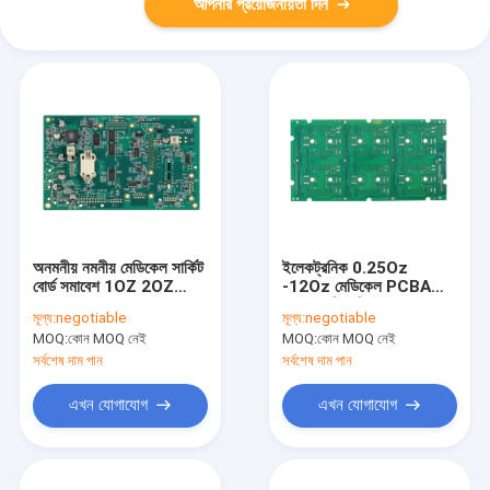
আপনার প্রয়োজনীয়তা দিন
অনমনীয় নমনীয় মেডিকেল সার্কিট
ইলেকট্রনিক 0.25Oz
বোর্ড সমাবেশ 1OZ 2OZ
-12Oz মেডিকেল PCBA
3OZ
HASL লিড ফ্রি IATF
মূল্য:
negotiable
মূল্য:
negotiable
TS16949
MOQ:
কোন MOQ নেই
MOQ:
কোন MOQ নেই
সর্বশেষ দাম পান
সর্বশেষ দাম পান
এখন যোগাযোগ
এখন যোগাযোগ