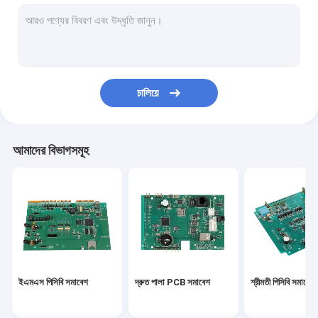
পিসিবিএ
মাল্টিলেয়ার পিসিবি
আলু পিসিবি
চালিয়ে
নমনীয় PCBs
ফ্লেক্স অনমনীয় পিসিবি
আমাদের বিভাগসমূহ
প্রোটোটাইপ PCB সমাবেশ
স্বয়ংচালিত PCBA
মেডিকেল PCBA
কুইক টার্ন পিসিবি প্রোটোটাইপ
ইএমএস পিসিবি সমাবেশ
দ্রুত পালা PCB সমাবেশ
শ্রীমতী পিসিবি সমাবেশ
শিল্প পিসিবি সমাবেশ