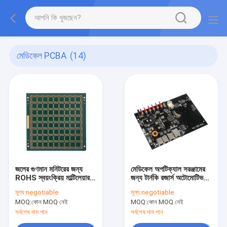
মেডিকেল PCBA
(14)
জলের গুণমান মনিটরের জন্য
মেডিকেল অপটিক্যাল সরঞ্জামের
ROHS স্বয়ংক্রিয় মাল্টিলেয়ার
জন্য টার্নকি রজার্স অটোমোটিভ
মেডিকেল PCBA
PCBA
মূল্য:
negotiable
মূল্য:
negotiable
MOQ:
কোন MOQ নেই
MOQ:
কোন MOQ নেই
সর্বশেষ দাম পান
সর্বশেষ দাম পান