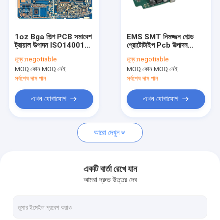
কারখানা ভ্রমণ
মান নিয়ন্ত্রণ
1oz Bga শিল্প PCB সমাবেশ
EMS SMT নিমজ্জন গোল্ড
ট্রায়াল উত্পাদন ISO14001
প্রোটোটাইপ Pcb উত্পাদন
আমাদের সাথে যোগাযোগ করুন
UL
OEM ODM
মূল্য:
negotiable
মূল্য:
negotiable
MOQ:
কোন MOQ নেই
MOQ:
কোন MOQ নেই
উদ্ধৃতির জন্য আবেদন
সর্বশেষ দাম পান
সর্বশেষ দাম পান
এখন যোগাযোগ
এখন যোগাযোগ
ইএমএস পিসিবি সমাবেশ
আরো দেখুন
দ্রুত পালা PCB সমাবেশ
শ্রীমতী পিসিবি সমাবেশ
একটি বার্তা রেখে যান
আমরা দ্রুত উত্তর দেব
টার্নকি পিসিবি সমাবেশ
2 স্তর PCB