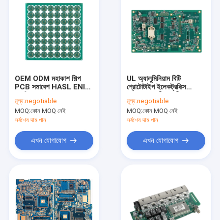
OEM ODM মহাকাশ শিল্প
UL অ্যালুমিনিয়াম বিটি
PCB সমাবেশ HASL ENIG
প্রোটোটাইপ ইলেকট্রনিক্স
সমাপ্তি
সমাবেশ অনমনীয় নমনীয়
মূল্য:
negotiable
মূল্য:
negotiable
MOQ:
কোন MOQ নেই
MOQ:
কোন MOQ নেই
সর্বশেষ দাম পান
সর্বশেষ দাম পান
এখন যোগাযোগ
এখন যোগাযোগ
বাড়ি
পণ্য
আমাদের সম্পর্কে