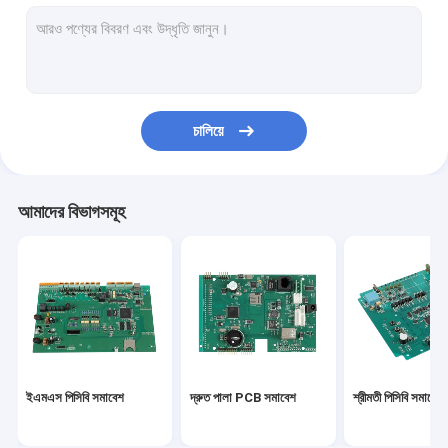
পিসিবিএ
মাল্টিলেয়ার পিসিবি
আলু পিসিবি
চালিয়ে
নমনীয় PCBs
ফ্লেক্স অনমনীয় পিসিবি
আমাদের বিভাগসমূহ
প্রোটোটাইপ PCB সমাবেশ
স্বয়ংচালিত PCBA
মেডিকেল PCBA
কুইক টার্ন পিসিবি প্রোটোটাইপ
ইএমএস পিসিবি সমাবেশ
দ্রুত পালা PCB সমাবেশ
শ্রীমতী পিসিবি সমাবেশ
শিল্প পিসিবি সমাবেশ