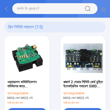
শিল্প পিসিবি সমাবেশ
(15)
ওয়্যারলেস কমিউনিকেশন
রজার্স 2 লেয়ার পিসিবি বোর্ড চুক্তি
মডিউলের জন্য
ইলেকট্রনিক সমাবেশ SMD
100mm*90mm কালো
THT
মূল্য:
negotiable
মূল্য:
negotiable
FR4 ইন্ডাস্ট্রিয়াল PCB
MOQ:
কোন MOQ নেই
MOQ:
কোন MOQ নেই
সমাবেশ
সর্বশেষ দাম পান
সর্বশেষ দাম পান