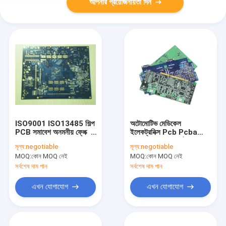
আপনার প্রয়োজনীয়তা দিন
ISO9001 ISO13485 শিল্প
অটোমোটিভ মেডিকেল
PCB সমাবেশ অনমনীয় ফ্লেক্স
ইলেকট্রনিক্স Pcb Pcba
দ্রুত পালা
CEM1 CEM3 মাল্টিলেয়ার
মূল্য:
negotiable
মূল্য:
negotiable
Pcb ফ্যাব্রিকেশন
MOQ:
কোন MOQ নেই
MOQ:
কোন MOQ নেই
সর্বশেষ দাম পান
সর্বশেষ দাম পান
এখন যোগাযোগ
এখন যোগাযোগ