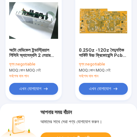
অটো মেডিকেল ইন্ডাস্ট্রিয়াল
0.25Oz -12Oz বৈদ্যুতিক
পিসিবি অ্যাসেম্বলি 2 লেয়ার
সার্কিট উচ্চ ফ্রিকোয়েন্সি Pcb
HASL লিড ফ্রি
ডিজাইন ODM
মূল্য:
negotiable
মূল্য:
negotiable
MOQ:
কোন MOQ নেই
MOQ:
কোন MOQ নেই
সর্বশেষ দাম পান
সর্বশেষ দাম পান
এখন যোগাযোগ
এখন যোগাযোগ
আপনার সময় বাঁচান
আমাদের সাথে সেরা পণ্য যোগাযোগ করুন।