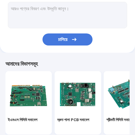
পিসিবিএ
মাল্টিলেয়ার পিসিবি
আলু পিসিবি
চালিয়ে
নমনীয় PCBs
ফ্লেক্স অনমনীয় পিসিবি
আমাদের বিভাগসমূহ
প্রোটোটাইপ PCB সমাবেশ
স্বয়ংচালিত PCBA
মেডিকেল PCBA
কুইক টার্ন পিসিবি প্রোটোটাইপ
ইএমএস পিসিবি সমাবেশ
দ্রুত পালা PCB সমাবেশ
শ্রীমতী পিসিবি সমাবেশ
শিল্প পিসিবি সমাবেশ