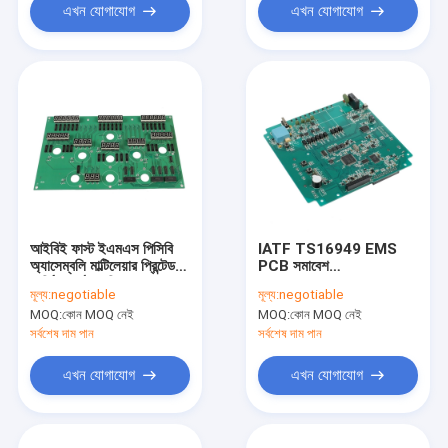
এখন যোগাযোগ
এখন যোগাযোগ
আইবিই ফাস্ট ইএমএস পিসিবি
IATF TS16949 EMS
অ্যাসেম্বলি মাল্টিলেয়ার প্রিন্টেড
PCB সমাবেশ
সার্কিট বোর্ড ফ্যাব্রিকেশন
800mm*508mm PCB
মূল্য:
negotiable
মূল্য:
negotiable
বোর্ড উত্পাদন
MOQ:
কোন MOQ নেই
MOQ:
কোন MOQ নেই
সর্বশেষ দাম পান
সর্বশেষ দাম পান
এখন যোগাযোগ
এখন যোগাযোগ