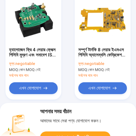
হ্যালোজেন ফ্রি 4 লেয়ার ফ্লেক্স
সম্পূর্ণ টার্নকি 8 লেয়ার ইএমএস
পিসিবি মুদ্রণ এবং সমাবেশ ISO
পিসিবি অ্যাসেম্বলি ফেব্রিকেশন
13485
ইমারসন সিলভার
মূল্য:
negotiable
মূল্য:
negotiable
MOQ:
কোন MOQ নেই
MOQ:
কোন MOQ নেই
সর্বশেষ দাম পান
সর্বশেষ দাম পান
এখন যোগাযোগ
এখন যোগাযোগ
আপনার সময় বাঁচান
আমাদের সাথে সেরা পণ্য যোগাযোগ করুন।