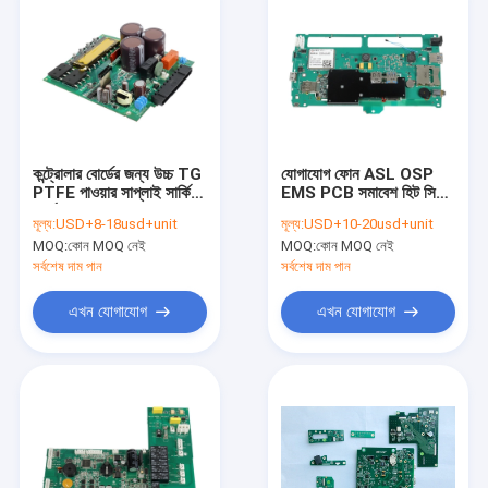
কন্ট্রোলার বোর্ডের জন্য উচ্চ TG
যোগাযোগ ফোন ASL OSP
PTFE পাওয়ার সাপ্লাই সার্কিট
EMS PCB সমাবেশ হিট সিঙ্ক
বোর্ড EMS PCB সমাবেশ
সহ
মূল্য:
USD+8-18usd+unit
মূল্য:
USD+10-20usd+unit
MOQ:
কোন MOQ নেই
MOQ:
কোন MOQ নেই
সর্বশেষ দাম পান
সর্বশেষ দাম পান
এখন যোগাযোগ
এখন যোগাযোগ
বাড়ি
পণ্য
আমাদের সম্পর্কে