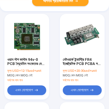
আপনার প্রয়োজনীয়তা দিন
ওয়ান স্টপ কাস্টম 94v-0
নেটওয়ার্ক ইন্ডাস্ট্রি FR4
PCB বৈদ্যুতিন সংকেতের মেরু
ইলেক্ট্রনিক PCB PCBA সবুজ
বদল বোর্ড সমাবেশ ENIG
সোল্ডার মাস্ক সহ
মূল্য:
USD+12-15usd+unit
মূল্য:
USD+20-30usd+unit
সারফেস
MOQ:
কোন MOQ নেই
MOQ:
কোন MOQ নেই
সর্বশেষ দাম পান
সর্বশেষ দাম পান
এখন যোগাযোগ
এখন যোগাযোগ