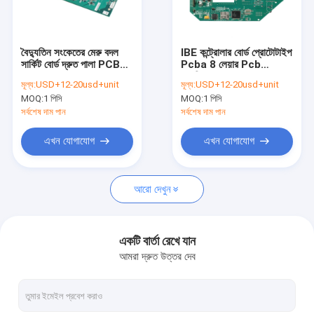
কারখানা ভ্রমণ
মান নিয়ন্ত্রণ
বৈদ্যুতিন সংকেতের মেরু বদল
IBE কন্ট্রোলার বোর্ড প্রোটোটাইপ
সার্কিট বোর্ড দ্রুত পালা PCB
Pcba 8 লেয়ার Pcb
আমাদের সাথে যোগাযোগ করুন
সমাবেশ IATF16949
ফ্যাব্রিকেশন
মূল্য:
USD+12-20usd+unit
মূল্য:
USD+12-20usd+unit
MOQ:
1 পিসি
MOQ:
1 পিসি
উদ্ধৃতির জন্য আবেদন
সর্বশেষ দাম পান
সর্বশেষ দাম পান
এখন যোগাযোগ
এখন যোগাযোগ
ইএমএস পিসিবি সমাবেশ
আরো দেখুন
দ্রুত পালা PCB সমাবেশ
শ্রীমতী পিসিবি সমাবেশ
একটি বার্তা রেখে যান
আমরা দ্রুত উত্তর দেব
টার্নকি পিসিবি সমাবেশ
2 স্তর PCB