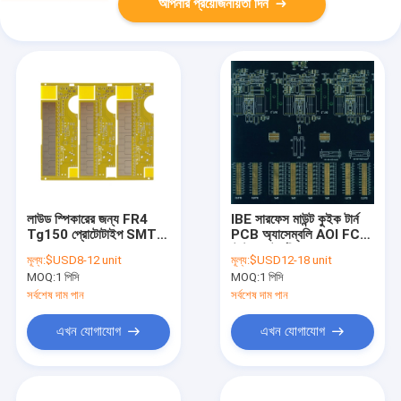
আপনার প্রয়োজনীয়তা দিন
লাউড স্পিকারের জন্য FR4
IBE সারফেস মাউন্ট কুইক টার্ন
Tg150 প্রোটোটাইপ SMT
PCB অ্যাসেম্বলি AOI FCT
PCB সমাবেশ প্রস্তুতকারক
টেস্ট ফুল টার্নকি
মূল্য:
$USD8-12 unit
মূল্য:
$USD12-18 unit
MOQ:
1 পিসি
MOQ:
1 পিসি
সর্বশেষ দাম পান
সর্বশেষ দাম পান
এখন যোগাযোগ
এখন যোগাযোগ