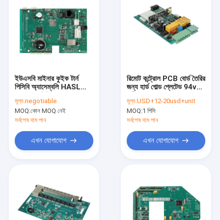
ইউএসবি মাইনার কুইক টার্ন
রিমোট কন্ট্রোল PCB বোর্ড তৈরির
পিসিবি অ্যাসেম্বলি HASL
জন্য হার্ড গোল্ড প্লেটেড 94v0
FR4 প্রোটোটাইপ PCB
মাল্টিলেয়ার PCBA
মূল্য:
negotiable
মূল্য:
USD+12-20usd+unit
ম্যানুফ্যাকচারিং
MOQ:
কোন MOQ নেই
MOQ:
1 পিসি
সর্বশেষ দাম পান
সর্বশেষ দাম পান
এখন যোগাযোগ
এখন যোগাযোগ
বাড়ি
পণ্য
আমাদের সম্পর্কে