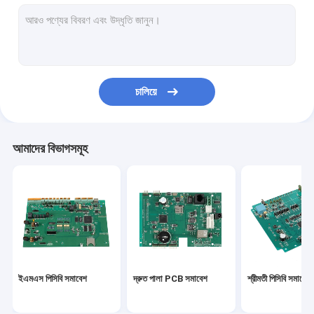
পিসিবিএ
মাল্টিলেয়ার পিসিবি
আলু পিসিবি
চালিয়ে
নমনীয় PCBs
ফ্লেক্স অনমনীয় পিসিবি
আমাদের বিভাগসমূহ
প্রোটোটাইপ PCB সমাবেশ
স্বয়ংচালিত PCBA
মেডিকেল PCBA
কুইক টার্ন পিসিবি প্রোটোটাইপ
ইএমএস পিসিবি সমাবেশ
দ্রুত পালা PCB সমাবেশ
শ্রীমতী পিসিবি সমাবেশ
শিল্প পিসিবি সমাবেশ