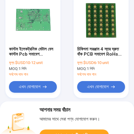
কাস্টম ইলেকট্রনিক মেটাল বেস
চিকিৎসা সরঞ্জাম 4 স্তর দ্রুত
কাস্টম Pcb সমাবেশ
বাঁক PCB সমাবেশ RoHs
ISO45001 UL
পৌঁছান
মূল্য:
$USD10-12 unit
মূল্য:
$USD6-10 unit
MOQ:
1 পিসি
MOQ:
1 পিসি
সর্বশেষ দাম পান
সর্বশেষ দাম পান
এখন যোগাযোগ
এখন যোগাযোগ
আপনার সময় বাঁচান
আমাদের সাথে সেরা পণ্য যোগাযোগ করুন।