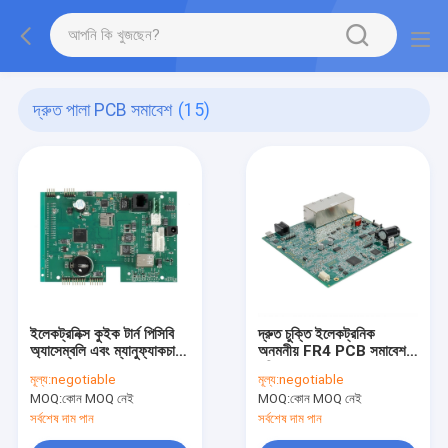
দ্রুত পালা PCB সমাবেশ
(15)
ইলেকট্রনিক্স কুইক টার্ন পিসিবি
দ্রুত চুক্তি ইলেকট্রনিক
অ্যাসেম্বলি এবং ম্যানুফ্যাকচারিং
অনমনীয় FR4 PCB সমাবেশ
HASL
পরিষেবা THD SMT
মূল্য:
negotiable
মূল্য:
negotiable
MOQ:
কোন MOQ নেই
MOQ:
কোন MOQ নেই
সর্বশেষ দাম পান
সর্বশেষ দাম পান