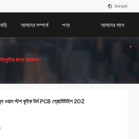
Bengali
বাড়ি
আমাদের সম্পর্কে
পণ্য
আমাদের সাথে
যোগাযোগ করুন
উদ্ধৃতির জন্য আবেদন
্য ওয়ান স্টপ কুইক টার্ন PCB প্রোটোটাইপ 2OZ
ি