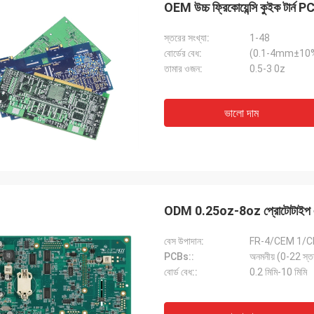
OEM উচ্চ ফ্রিকোয়েন্সি কুইক টার
স্তরের সংখ্যা:
1-48
বোর্ডের বেধ:
(0.1-4mm±10
তামার ওজন:
0.5-3 0z
ভালো দাম
ODM 0.25oz-8oz প্রোটোটাইপ এসএমটি
বেস উপাদান:
FR-4/CEM 1/CEM3
PCBs::
বোর্ড বেধ::
0.2 মিমি-10 মিমি