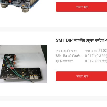
ভালো দাম
SMT DIP অনমনীয় ফ্লেক্স কাস্টম P
বেয়ার বোর্ডের আকার:
সবচেয়ে বড়: 21.02
Min.
মিন.
IC Pitch
আইসি পিচ
0.012'' (0.3 মিমি
:
QFN লিড পিচ:
0.012'' (0.3 মিমি
ভালো দাম