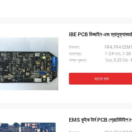
IBE PCB ডিজাইন এবং ম্যানুফ্যাক
উপাদান:
FR4, FR4 CEM
স্তরসমূহ:
1-24 স্তর, 1-28
তামার পুরুত্ব:
1oz, 0.25 Oz 
ভালো দাম
EMS কুইক টার্ন PCB প্রোটোটাইপ 