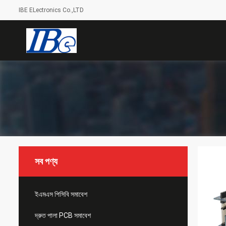
IBE ELectronics Co.,LTD
সব পণ্য
ইএমএস পিসিবি সমাবেশ
দ্রুত পালা PCB সমাবেশ