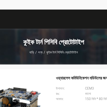
描
述
কুইক টার্ন পিসিবি প্রোটোটাইপ
বাড়ি
/
পণ্য
/
কুইক টার্ন পিসিবি প্রোটোটাইপ
ওয়্যারলেস কমিউনিকেশন মডিউলের জন
উপাদান:
CEM3
রঙ:
কালো
আকার:
150 মিমি * 80 মিম