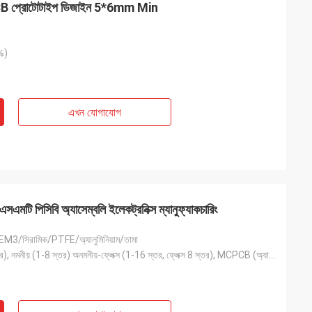
্ন PCB প্রোটোটাইপ ডিজাইন 5*6mm Min
%)
এখন যোগাযোগ
 পিসিবি অ্যাসেম্বলি ইলেকট্রনিক্স ম্যানুফ্যাকচারিং
/সিরামিক/PTFE/অ্যালুমিনিয়াম/তামা
অনমনীয় (0-22 স্তর), নমনীয় (1-8 স্তর) অনমনীয়-ফ্লেক্স (1-16 স্তর, ফ্লেক্স 8 স্তর), MCPCB (অ্যালুমিন