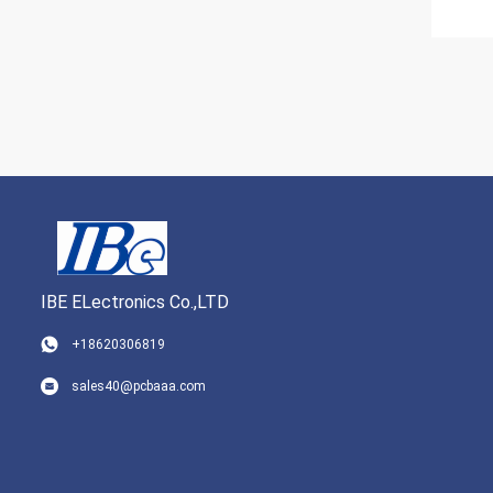
IBE ELectronics Co.,LTD
+18620306819
sales40@pcbaaa.com