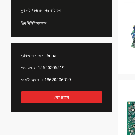
কুইক টার্ন পিসিবি প্রোটোটাইপ
শিল্প পিসিবি সমাবেশ
ব্যক্তি যোগাযোগ :
Anna
ফোন নম্বর :
18620306819
হোয়াটসঅ্যাপ :
+18620306819
যোগাযোগ