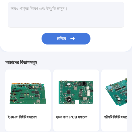
পিসিবিএ
মাল্টিলেয়ার পিসিবি
আলু পিসিবি
চালিয়ে
নমনীয় PCBs
ফ্লেক্স অনমনীয় পিসিবি
আমাদের বিভাগসমূহ
প্রোটোটাইপ PCB সমাবেশ
স্বয়ংচালিত PCBA
মেডিকেল PCBA
কুইক টার্ন পিসিবি প্রোটোটাইপ
ইএমএস পিসিবি সমাবেশ
দ্রুত পালা PCB সমাবেশ
শ্রীমতী পিসিবি সমাবেশ
শিল্প পিসিবি সমাবেশ