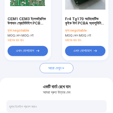
কারখানা ভ্রমণ
মান নিয়ন্ত্রণ
CEM1 CEM3 ইলেকট্রনিক
Fr4 Tg170 অটোমোটিভ
উপাদান প্রোটোটাইপ PCB
কুইক টার্ন PCBA অ্যালুমিনিয়াম
আমাদের সাথে যোগাযোগ করুন
সমাবেশ FCC ROHS
BT Smt Pcb ডিজাইন
মূল্য:
negotiable
মূল্য:
negotiable
MOQ:
কোন MOQ নেই
MOQ:
কোন MOQ নেই
উদ্ধৃতির জন্য আবেদন
সর্বশেষ দাম পান
সর্বশেষ দাম পান
এখন যোগাযোগ
এখন যোগাযোগ
ইএমএস পিসিবি সমাবেশ
আরো দেখুন
দ্রুত পালা PCB সমাবেশ
শ্রীমতী পিসিবি সমাবেশ
একটি বার্তা রেখে যান
আমরা দ্রুত উত্তর দেব
টার্নকি পিসিবি সমাবেশ
2 স্তর PCB