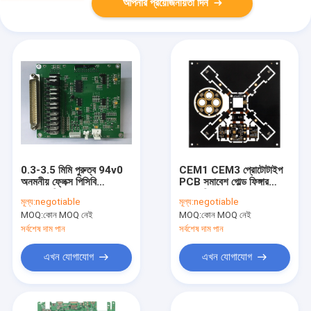
আপনার প্রয়োজনীয়তা দিন
0.3-3.5 মিমি পুরুত্ব 94v0
CEM1 CEM3 প্রোটোটাইপ
অনমনীয় ফ্লেক্স পিসিবি
PCB সমাবেশ গোল্ড ফিঙ্গার
অ্যাসেম্বলি ফ্ল্যাশ গোল্ড
স্বয়ংচালিত PCBA
মূল্য:
negotiable
মূল্য:
negotiable
MOQ:
কোন MOQ নেই
MOQ:
কোন MOQ নেই
সর্বশেষ দাম পান
সর্বশেষ দাম পান
এখন যোগাযোগ
এখন যোগাযোগ