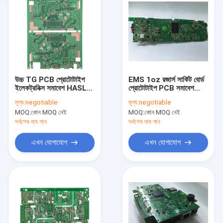
উচ্চ TG PCB প্রোটোটাইপ
EMS 1oz রজার্স সার্কিট বোর্ড
ইলেকট্রনিক্স সমাবেশ HASL
প্রোটোটাইপ PCB সমাবেশ
লিড বিনামূল্যে
OEM ODM
মূল্য:
negotiable
মূল্য:
negotiable
MOQ:
কোন MOQ নেই
MOQ:
কোন MOQ নেই
সর্বশেষ দাম পান
সর্বশেষ দাম পান
এখন যোগাযোগ
এখন যোগাযোগ
বাড়ি
পণ্য
আমাদের সম্পর্কে