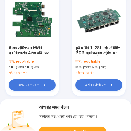
ই এম মাল্টিলেয়ার পিসিবি
কুইক টার্ন 1-28L প্রোটোটাইপ
ফ্যাব্রিকেশন 4মিল হাই ডেনসিটি
PCB অ্যাসেম্বলি প্রোডাকশন
বিজিএ পিসিবি অ্যাসেম্বলি
ইমারসন সিলভার
মূল্য:
negotiable
মূল্য:
negotiable
MOQ:
কোন MOQ নেই
MOQ:
কোন MOQ নেই
সর্বশেষ দাম পান
সর্বশেষ দাম পান
এখন যোগাযোগ
এখন যোগাযোগ
আপনার সময় বাঁচান
আমাদের সাথে সেরা পণ্য যোগাযোগ করুন।