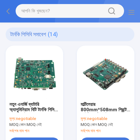
টার্নকি পিসিবি সমাবেশ
(14)
নতুন এনার্জি ব্যাটারি
মাল্টিলেয়ার
অ্যালুমিনিয়াম বিটি টার্নকি পিসিবি
800mm*508mm প্রিন্টেড
অ্যাসেম্বলি ফ্ল্যাশ গোল্ড
সার্কিট বোর্ড ফ্যাব্রিকেশন
মূল্য:
negotiable
মূল্য:
negotiable
HASL OSP
MOQ:
কোন MOQ নেই
MOQ:
কোন MOQ নেই
সর্বশেষ দাম পান
সর্বশেষ দাম পান