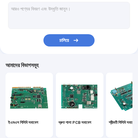
পিসিবিএ
মাল্টিলেয়ার পিসিবি
আলু পিসিবি
চালিয়ে
নমনীয় PCBs
ফ্লেক্স অনমনীয় পিসিবি
আমাদের বিভাগসমূহ
প্রোটোটাইপ PCB সমাবেশ
স্বয়ংচালিত PCBA
মেডিকেল PCBA
কুইক টার্ন পিসিবি প্রোটোটাইপ
ইএমএস পিসিবি সমাবেশ
দ্রুত পালা PCB সমাবেশ
শ্রীমতী পিসিবি সমাবেশ
শিল্প পিসিবি সমাবেশ