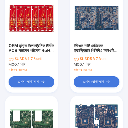
OEM চুক্তি ইলেকট্রনিক টার্নকি
ইউএল স্মার্ট মেডিকেল
PCB সমাবেশ পরিষেবা RoHs
ইন্ডাস্ট্রিয়াল পিসিবিএ আইওটি
পৌঁছান
গেটওয়ে ওয়াইফাই 8 লেয়ার
মূল্য:
$USD6.1-7.6 unit
মূল্য:
$USD5.8-7.3 unit
পিসিবি ফ্যাব্রিকেশন
MOQ:
1 পিসি
MOQ:
1 পিসি
সর্বশেষ দাম পান
সর্বশেষ দাম পান
এখন যোগাযোগ
এখন যোগাযোগ
বাড়ি
পণ্য
আমাদের সম্পর্কে