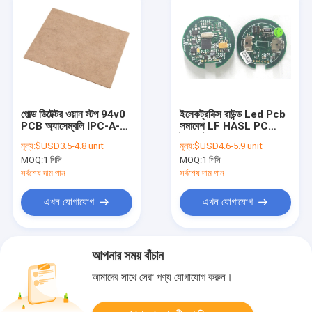
গোল্ড ডিটেক্টর ওয়ান স্টপ 94v0
ইলেকট্রনিক্স রাউন্ড Led Pcb
PCB অ্যাসেম্বলি IPC-A-
সমাবেশ LF HASL PC
600G ক্লাস II
ট্যাবলেট PCBA
মূল্য:
$USD3.5-4.8 unit
মূল্য:
$USD4.6-5.9 unit
MOQ:
1 পিসি
MOQ:
1 পিসি
সর্বশেষ দাম পান
সর্বশেষ দাম পান
এখন যোগাযোগ
এখন যোগাযোগ
আপনার সময় বাঁচান
আমাদের সাথে সেরা পণ্য যোগাযোগ করুন।