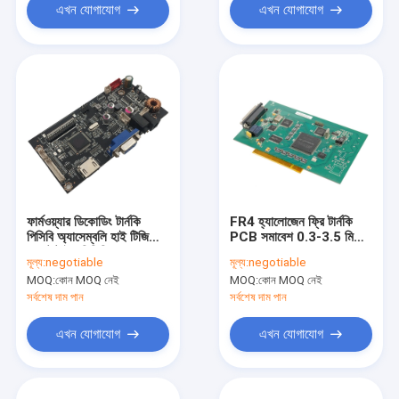
এখন যোগাযোগ
এখন যোগাযোগ
ফার্মওয়্যার ডিকোডিং টার্নকি
FR4 হ্যালোজেন ফ্রি টার্নকি
পিসিবি অ্যাসেম্বলি হাই টিজি
PCB সমাবেশ 0.3-3.5 মিমি
প্রোটোটাইপ পিসিবি
পুরুত্ব
মূল্য:
negotiable
মূল্য:
negotiable
ম্যানুফ্যাকচারিং
MOQ:
কোন MOQ নেই
MOQ:
কোন MOQ নেই
সর্বশেষ দাম পান
সর্বশেষ দাম পান
এখন যোগাযোগ
এখন যোগাযোগ