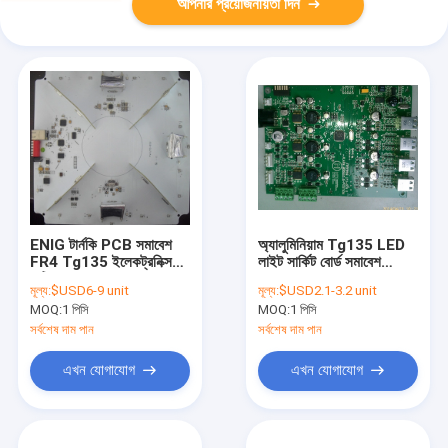
আপনার প্রয়োজনীয়তা দিন
ENIG টার্নকি PCB সমাবেশ
অ্যালুমিনিয়াম Tg135 LED
FR4 Tg135 ইলেকট্রনিক্স
লাইট সার্কিট বোর্ড সমাবেশ
মাল্টিলেয়ার Pcba
প্রস্তুতকারক IATF16949
মূল্য:
$USD6-9 unit
মূল্য:
$USD2.1-3.2 unit
MOQ:
1 পিসি
MOQ:
1 পিসি
সর্বশেষ দাম পান
সর্বশেষ দাম পান
এখন যোগাযোগ
এখন যোগাযোগ