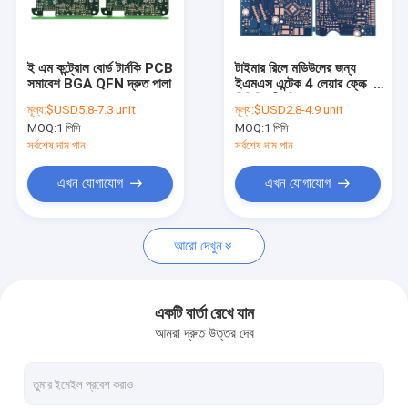
কারখানা ভ্রমণ
মান নিয়ন্ত্রণ
ই এম কন্ট্রোল বোর্ড টার্নকি PCB
টাইমার রিলে মডিউলের জন্য
সমাবেশ BGA QFN দ্রুত পালা
ইএমএস এন্টেক 4 লেয়ার ফ্লেক্স
আমাদের সাথে যোগাযোগ করুন
পিসিবি শ্রীমতি সমাবেশ
মূল্য:
$USD5.8-7.3 unit
মূল্য:
$USD2.8-4.9 unit
MOQ:
1 পিসি
MOQ:
1 পিসি
উদ্ধৃতির জন্য আবেদন
সর্বশেষ দাম পান
সর্বশেষ দাম পান
এখন যোগাযোগ
এখন যোগাযোগ
ইএমএস পিসিবি সমাবেশ
আরো দেখুন
দ্রুত পালা PCB সমাবেশ
শ্রীমতী পিসিবি সমাবেশ
একটি বার্তা রেখে যান
আমরা দ্রুত উত্তর দেব
টার্নকি পিসিবি সমাবেশ
2 স্তর PCB