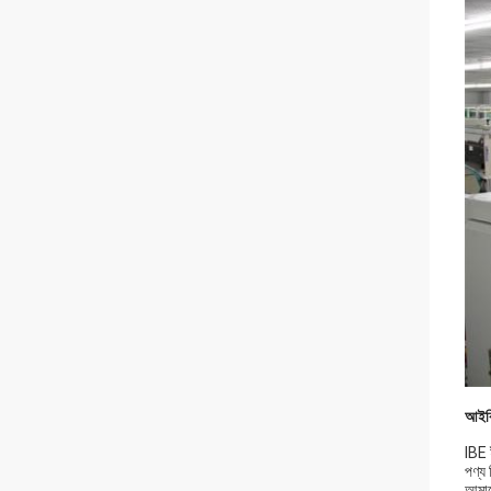
আইবি
IBE ই
পণ্য 
আমাদে