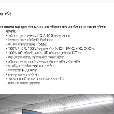
ের বর্ণনা
ৎসা সরঞ্জামের জন্য দ্রুত পালা RoHs এবং পৌঁছানোর সাথে এক স্টপ PCB সমাবেশ পরিষেবা
সুবিধাদি:
• কঠোর পণ্যের দায়বদ্ধতা, IPC-A-610 মান গ্রহণ করা
• উৎপাদনের আগে ইঞ্জিনিয়ারিং প্রিট্রিটমেন্ট
• উৎপাদন প্রক্রিয়া নিয়ন্ত্রণ (5Ms)
• 100% ই-টেস্ট, 100% ভিজ্যুয়াল পরিদর্শন, IQC, IPQC, FQC, OQC সহ
• 100% AOI পরিদর্শন, এক্স-রে, 3D মাইক্রোস্কোপ এবং ICT সহ
• উচ্চ-ভোল্টেজ পরীক্ষা, প্রতিবন্ধকতা নিয়ন্ত্রণ পরীক্ষা
• মাইক্রো সেকশন, সোল্ডারিং ক্ষমতা, তাপীয় চাপ পরীক্ষা, শকিং পরীক্ষা
• স্বয়ংক্রিয় conformal আবরণ মেশিন
• অভ্যন্তরীণ PCB উত্পাদন
• কোন ন্যূনতম অর্ডার পরিমাণ
• কম থেকে মাঝারি আয়তনের উৎপাদনে মনোযোগ দিন
• দ্রুত এবং সময়মত ডেলিভারি