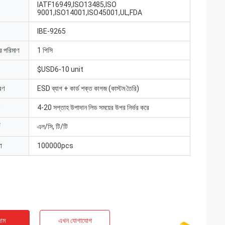
IATF16949,ISO13485,ISO
9001,ISO14001,ISO45001,UL,FDA
IBE-9265
ার পরিমাণ
1 পিসি
$USD6-10 unit
রণ
ESD ব্যাগ + কার্ড শক্ত কাগজ (কাস্টম তৈরি)
4-20 সপ্তাহ উপাদান লিড সময়ের উপর নির্ভর করে
এল/সি, টি/টি
া
100000pcs
াম
এখন যোগাযোগ