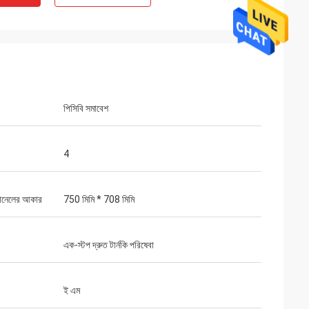
পিসিবি সমাবেশ
4
প্যানেলের আকার
750 মিমি * 708 মিমি
এক-স্টপ দ্রুত টার্নকি পরিষেবা
ই এম