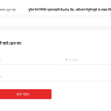
ষভাবে তুলে ধরা
কুইক টার্ন পিসিবি অ্যাসেম্বলি RoHs রিচ
,
মেডিকেল ইকুইপমেন্ট 4 লেয়ার পি
 বার্তা রেখে যান
বার্তা পাঠান