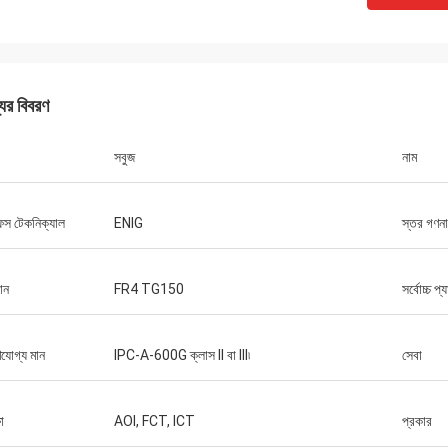
যের বিবরণ
সবুজ
নাম
েস টেকনিক্যাল
ENIG
স্তর গণনা
ান
FR4 TG150
সর্বোচ্চ 
ণযোগ্য মান
IPC-A-600G ক্লাস II বা III৷
সেবা
া
AOI, FCT, ICT
প্রকার