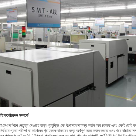
ই কর্পোরেশন সম্পর্কে
এমএস শিল্পে নেতৃত্ব দেওয়ার জন্য প্রযুক্তি এবং উত্পাদনে সাফল্য অর্জন করে চলেছে এবং একটি তৈরি 
নির্ভরযোগ্যতা পরীক্ষা যা আমাদের গ্রাহককে বাজারের জন্য অর্থপূর্ণ সময় অর্জন করতে এবং খরচ বাঁচাতে স
র পণ্যগুলি মোটরগাড়ি, চিকিৎসা, প্রতিরক্ষা এবং মহাকাশ, পাওয়ার সাপ্লাই, স্মার্ট মিটারিং শিল্প ইত্যাদি