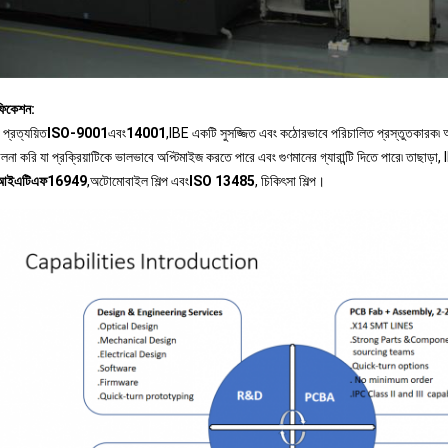
িফিকেশন:
া প্রত্যয়িত
ISO-9001
এবং
14001
,IBE একটি সুসজ্জিত এবং কঠোরভাবে পরিচালিত প্রস্তুতকারক৷ 
লনা করি যা প্রক্রিয়াটিকে ভালভাবে অপ্টিমাইজ করতে পারে এবং গুণমানের গ্যারান্টি দিতে পারে৷ তাছাড়া,
আইএটিএফ
16949
,অটোমোবাইল শিল্প এবং
ISO 13485
, চিকিৎসা শিল্প।