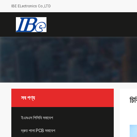
IBE ELectronics Co.,LTD
সব পণ্য
চি
ইএমএস পিসিবি সমাবেশ
দ্রুত পালা PCB সমাবেশ