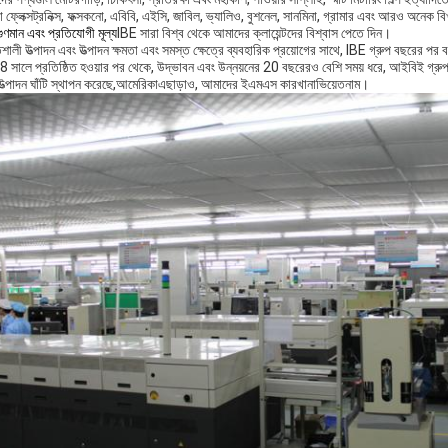
 ফ্লেক্সট্রনিক্স, ফক্সকনো, এবিবি, এইসি, জাবিল, ভ্যালিও, বুশনেল, সানমিনা, গ্রামার এবং আরও অনেক
গুণমান এবং প্রতিযোগী মূল্য
IBE সারা বিশ্ব থেকে আমাদের ক্লায়েন্টদের বিশ্বাস পেতে দিন।
শালী উত্পাদন এবং উত্পাদন ক্ষমতা এবং সমস্ত ক্ষেত্রে ব্যবহারিক প্রয়োগের সাথে, IBE গ্রুপ বছরের পর 
 সালে প্রতিষ্ঠিত হওয়ার পর থেকে, উদ্ভাবন এবং উন্নয়নের 20 বছরেরও বেশি সময় ধরে, আইবিই গ্রুপ শ
ত্পাদন ঘাঁটি স্থাপন করেছে,
আমেরিকা
এছাড়াও, আমাদের ইএমএস কারখানা
ভিয়েতনাম।