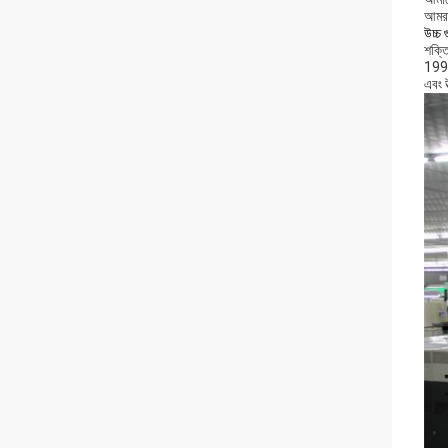
আমরা
উচ্চ 
শক্তি
1998
এবং উ