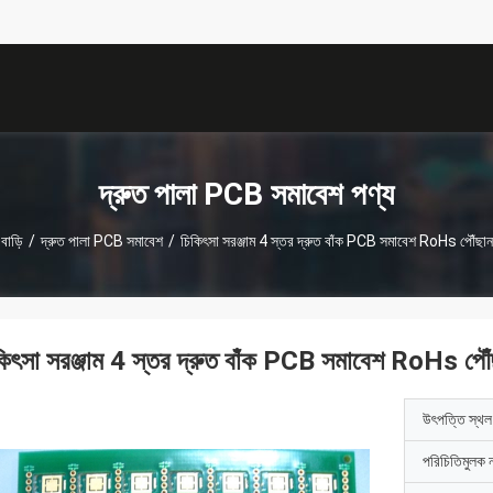
描
述
দ্রুত পালা PCB সমাবেশ পণ্য
বাড়ি
/
দ্রুত পালা PCB সমাবেশ
/
চিকিৎসা সরঞ্জাম 4 স্তর দ্রুত বাঁক PCB সমাবেশ RoHs পৌঁছান
কিৎসা সরঞ্জাম 4 স্তর দ্রুত বাঁক PCB সমাবেশ RoHs পৌঁ
উৎপত্তি স্থল
পরিচিতিমুলক 