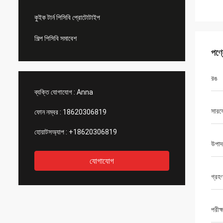
কুইক টার্ন পিসিবি প্রোটোটাইপ
শিল্প পিসিবি সমাবেশ
পণ্
রঙ
ব্যক্তি যোগাযোগ :
Anna
সারফ
ফোন নম্বর :
18620306819
হোয়াটসঅ্যাপ :
+18620306819
উপাদ
যোগাযোগ
গ্রহ
পরীক্ষ