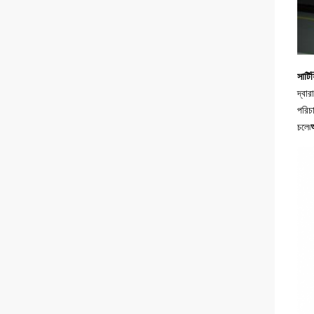
সার্ট
দ্বার
পরিচা
চলে৷