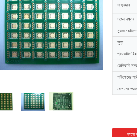
সাক্ষ্যদান
মডেল নম্বার
ন্যূনতম চাহিদ
মূল্য
প্যাকেজিং বিব
ডেলিভারি সময়
পরিশোধের শর্ত
যোগানের ক্ষমত
ভালো দ