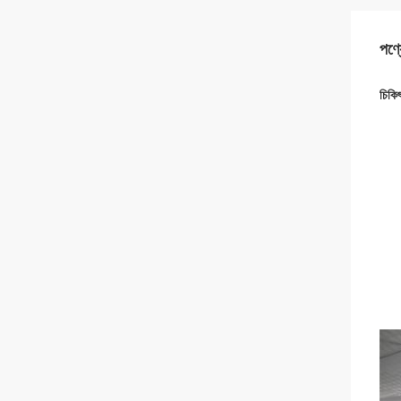
পণ্য
চিকি