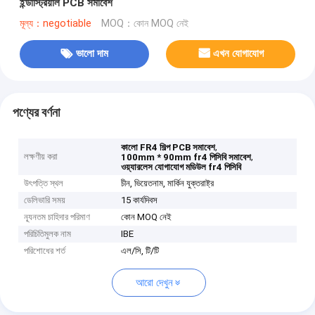
ইন্ডাস্ট্রিয়াল PCB সমাবেশ
মূল্য：negotiable
MOQ：কোন MOQ নেই
ভালো দাম
এখন যোগাযোগ
পণ্যের বর্ণনা
,
কালো FR4 শিল্প PCB সমাবেশ
লক্ষণীয় করা
,
100mm * 90mm fr4 পিসিবি সমাবেশ
ওয়্যারলেস যোগাযোগ মডিউল fr4 পিসিবি
উৎপত্তি স্থল
চীন, ভিয়েতনাম, মার্কিন যুক্তরাষ্ট্র
ডেলিভারি সময়
15 কার্যদিবস
ন্যূনতম চাহিদার পরিমাণ
কোন MOQ নেই
পরিচিতিমুলক নাম
IBE
পরিশোধের শর্ত
এল/সি, টি/টি
আরো দেখুন