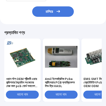
চালিয়ে
প্রস্তাবিত পণ্য
ওয়ান স্টপ OEM শ্রীমতী এয়ার
4mil ইলেকট্রনিক Pcba
EMS SMT নিমজ্জন 
কন্ডিশনার বৈদ্যুতিন সংকেতের
মাল্টিলেয়ার PCB ফ্যাব্রিকেশন
প্রোটোটাইপ Pcb উত্প
মেরু বদল pcb বোর্ড সমাবেশ
লিড ফ্রি HASL
OEM ODM
pcba
ভালো দাম
ভালো দাম
ভালো দাম