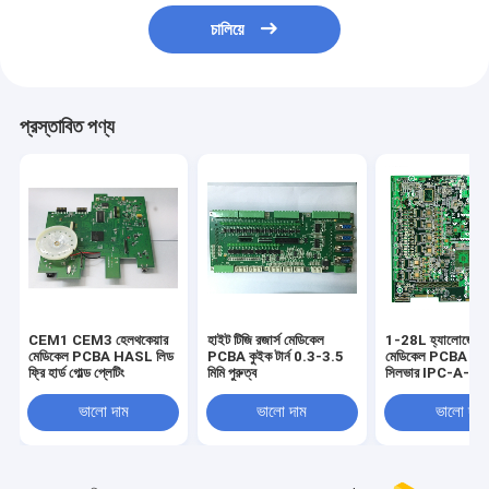
চালিয়ে
প্রস্তাবিত পণ্য
CEM1 CEM3 হেলথকেয়ার
হাইট টিজি রজার্স মেডিকেল
1-28L হ্যালোজেন ফ
মেডিকেল PCBA HASL লিড
PCBA কুইক টার্ন 0.3-3.5
মেডিকেল PCBA নিমজ
ফ্রি হার্ড গোল্ড প্লেটিং
মিমি পুরুত্ব
সিলভার IPC-A-6
ক্লাস II
ভালো দাম
ভালো দাম
ভালো দাম