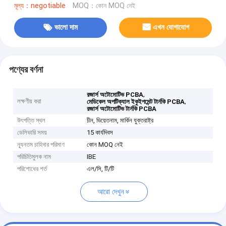
মূল্য：negotiable
MOQ：কোন MOQ নেই
ভালো দাম
এখন যোগাযোগ
পণ্যের বর্ণনা
,
রজার্স অটোমোটিভ PCBA
লক্ষণীয় করা
,
মেডিকেল অপটিক্যাল ইকুইপমেন্ট টার্নকি PCBA
রজার্স অটোমোটিভ টার্নকি PCBA
উৎপত্তি স্থল
চীন, ভিয়েতনাম, মার্কিন যুক্তরাষ্ট্র
ডেলিভারি সময়
15 কার্যদিবস
ন্যূনতম চাহিদার পরিমাণ
কোন MOQ নেই
পরিচিতিমুলক নাম
IBE
পরিশোধের শর্ত
এল/সি, টি/টি
আরো দেখুন