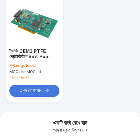
টার্নকি CEM3 PTFE
প্রোটোটাইপ Smt Pcb
সমাবেশ পরিষেবা OEM
মূল্য:
negotiable
MOQ:
কোন MOQ নেই
সর্বশেষ দাম পান
এখন যোগাযোগ
একটি বার্তা রেখে যান
আমরা দ্রুত উত্তর দেব