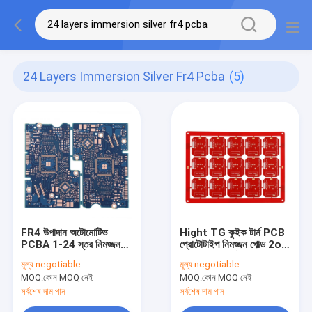
24 Layers Immersion Silver Fr4 Pcba
(5)
FR4 উপাদান অটোমোটিভ
Hight TG কুইক টার্ন PCB
PCBA 1-24 স্তর নিমজ্জন
প্রোটোটাইপ নিমজ্জন গোল্ড 2oz
সিলভার
কপার ক্ল্যাড বোর্ড
মূল্য:
negotiable
মূল্য:
negotiable
MOQ:
কোন MOQ নেই
MOQ:
কোন MOQ নেই
সর্বশেষ দাম পান
সর্বশেষ দাম পান