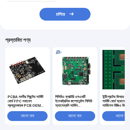
চালিয়ে
প্রস্তাবিত পণ্য
PCBA নমনীয় প্রিন্টেড সার্কিট
পিসিবিএ ফ্যাক্টরি এসএমটি
ইন্টিগ্রেটেড ভিআর ব্লুট
বোর্ড FPC সমাবেশ
ইলেকট্রনিক কম্পোনেন্টস পিসিবি
সার্কিট বোর্ড অ্যাসেম্বল
প্রস্তুতকারক PCB OEM
অ্যাসেম্বলি সার্ভিস
সার্ভিসেস বিজিএ কিউ
ODM
ম্যানুফ্যাকচারার
ভালো দাম
ভালো দাম
ভালো দাম