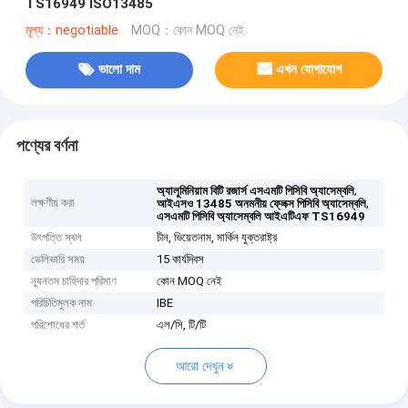
TS16949 ISO13485
মূল্য：negotiable
MOQ：কোন MOQ নেই
ভালো দাম
এখন যোগাযোগ
পণ্যের বর্ণনা
,
অ্যালুমিনিয়াম বিটি রজার্স এসএমটি পিসিবি অ্যাসেম্বলি
লক্ষণীয় করা
,
আইএসও 13485 অনমনীয় ফ্লেক্স পিসিবি অ্যাসেম্বলি
এসএমটি পিসিবি অ্যাসেম্বলি আইএটিএফ TS16949
উৎপত্তি স্থল
চীন, ভিয়েতনাম, মার্কিন যুক্তরাষ্ট্র
ডেলিভারি সময়
15 কার্যদিবস
ন্যূনতম চাহিদার পরিমাণ
কোন MOQ নেই
পরিচিতিমুলক নাম
IBE
পরিশোধের শর্ত
এল/সি, টি/টি
আরো দেখুন