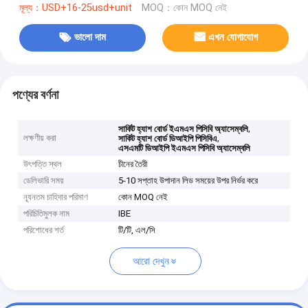
মূল্য：USD+16-25usd+unit
MOQ：কোন MOQ নেই
ভালো দাম
এখন যোগাযোগ
পণ্যের বর্ণনা
,
সার্কিট হ্যাশ বোর্ড ইএমএস পিসিবি অ্যাসেম্বলি
লক্ষণীয় করা
,
সার্কিট হ্যাশ বোর্ড ডিআইপি পিসিবিএ
এসএমটি ডিআইপি ইএমএস পিসিবি অ্যাসেম্বলি
উৎপত্তি স্থল
চীনের তৈরী
ডেলিভারি সময়
5-10 সপ্তাহ উপাদান লিড সময়ের উপর নির্ভর করে
ন্যূনতম চাহিদার পরিমাণ
কোন MOQ নেই
পরিচিতিমুলক নাম
IBE
পরিশোধের শর্ত
টি/টি, এল/সি
আরো দেখুন