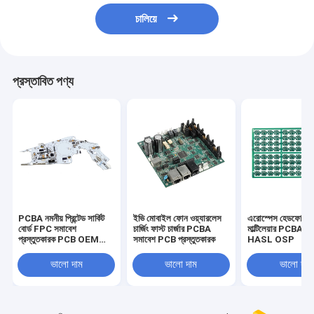
চালিয়ে
প্রস্তাবিত পণ্য
PCBA নমনীয় প্রিন্টেড সার্কিট
ইভি মোবাইল ফোন ওয়্যারলেস
এরোস্পেস হেডফোন রজ
বোর্ড FPC সমাবেশ
চার্জিং ফাস্ট চার্জার PCBA
মাল্টিলেয়ার PCBA টার্
প্রস্তুতকারক PCB OEM
সমাবেশ PCB প্রস্তুতকারক
HASL OSP
ODM
ভালো দাম
ভালো দাম
ভালো দাম