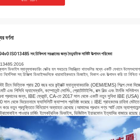
ের বর্ণনা
4v0 ISO13485 সহ চিকিৎসা সরঞ্জামের জন্য বৈদ্যুতিক সার্কিট উত্পাদন পরিষেবা
13485:2016
্যাল ডিভাইস ম্যানুফ্যাকচারিং সেক্টর হল সবচেয়ে নিয়ন্ত্রিত খাতগুলির মধ্যে একটি যেখানে উল্লেখয
মিত নির্দেশিকা সহ চিকিত্সা ডিভাইসগুলিকে ধারাবাহিকভাবে ডিজাইন, বিকাশ এবং উত্পাদন করি তা নিশ্
ই চীনে ভিত্তিক প্রায় 20 বছর ধরে কন্ট্রাক্ট ম্যানুফ্যাকচারিং (OEM/EMS) শিল্পে সেবা দিচ
টি এবং পিসিবি অ্যাসেম্বলি, কম্পোনেন্ট সোর্সিং, প্রোটোটাইপিং, বক্স বিল্ড এবং টার্নকি স
েবা প্রদানের জন্য, IBE ফ্রেমন্ট, CA-তে 2017 সাল থেকে একটি নতুন সুবিধা IBE (USA) খ
 সাল থেকে ভিয়েতনামে ফ্যাসিলিটি ক্যাম্পাস প্রতিষ্ঠা করেছে। IBE গ্রাহকদের চাহিদা মেটাতে 
ান করে নতুন প্রযুক্তিতে বিনিয়োগ অব্যাহত রেখেছে।আমাদের প্রধান পণ্য স্মার্ট হোম অ্যাপ্লায়েন
্ট্রোমোবাইল পাওয়ার চার্জিং ইলেকট্রনিক ডিভাইস, ডিজিটাল ইয়ারফোন ইত্যাদির বাজারে রয়েছে