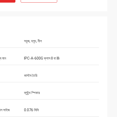
সবুজ, হলুদ, নীল
য মান
IPC-A-600G ক্লাস II বা III৷
কাস্টম তৈরি
ব্লুটুথ স্পিকার
হোল সাইজ
0.076 মিমি