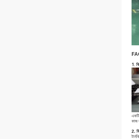
FA
1. ক
একটি 
কাজ 
2. ক
টার্ন