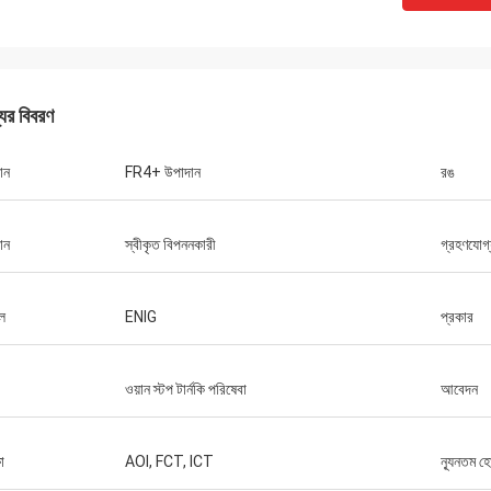
যের বিবরণ
ান
FR4+ উপাদান
রঙ
ান
স্বীকৃত বিপননকারী
গ্রহণযোগ্
তল
ENIG
প্রকার
ওয়ান স্টপ টার্নকি পরিষেবা
আবেদন
া
AOI, FCT, ICT
ন্যূনতম 