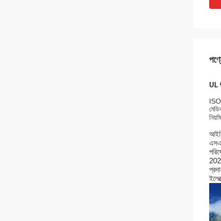
পণ্য
UL 9
ISO
মেডিক
নিয়
আইবি
এসএম
পরিষ
2020
প্রদ
ইলেক