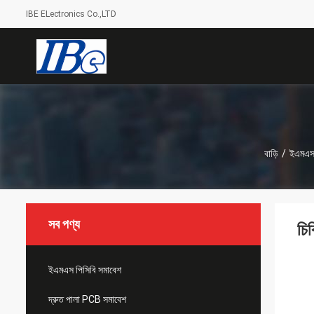
IBE ELectronics Co.,LTD
বাড়ি
/
ইএমএস 
সব পণ্য
চি
ইএমএস পিসিবি সমাবেশ
দ্রুত পালা PCB সমাবেশ