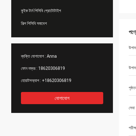
কুইক টার্ন পিসিবি প্রোটোটাইপ
শিল্প পিসিবি সমাবেশ
পণ্
উপাদ
ব্যক্তি যোগাযোগ :
Anna
উপাদ
ফোন নম্বর :
18620306819
হোয়াটসঅ্যাপ :
+18620306819
পৃষ্ঠ
যোগাযোগ
সেবা
পরীক্ষ