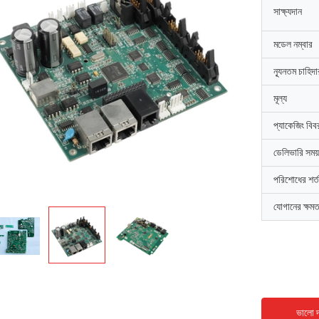
সাক্ষ্যদান
মডেল নম্বার
ন্যূনতম চাহিদ
মূল্য
প্যাকেজিং বিব
ডেলিভারি সময়
পরিশোধের শর্ত
যোগানের ক্ষমত
ভালো দ