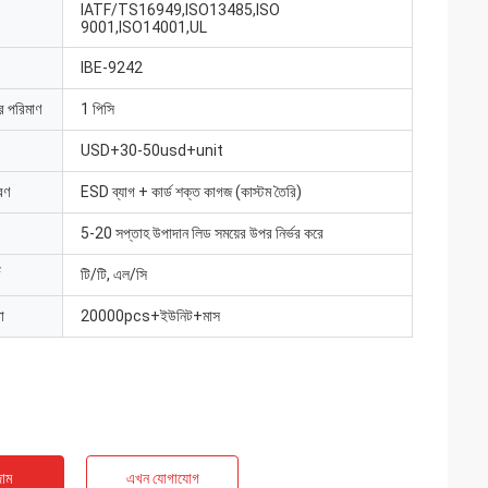
IATF/TS16949,ISO13485,ISO
9001,ISO14001,UL
IBE-9242
ার পরিমাণ
1 পিসি
USD+30-50usd+unit
রণ
ESD ব্যাগ + কার্ড শক্ত কাগজ (কাস্টম তৈরি)
5-20 সপ্তাহ উপাদান লিড সময়ের উপর নির্ভর করে
টি/টি, এল/সি
া
20000pcs+ইউনিট+মাস
াম
এখন যোগাযোগ