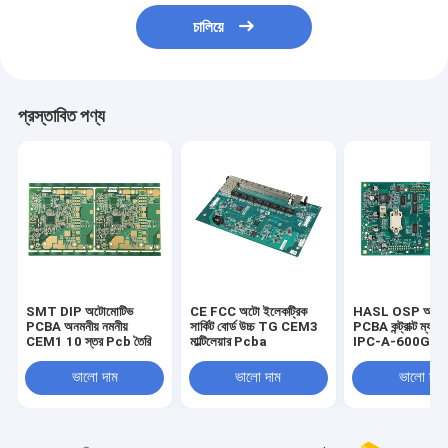
চালিয়ে
প্রস্তাবিত পণ্য
SMT DIP অটোমোটিভ
CE FCC অটো ইলেকট্রিক
HASL OSP অটোম
PCBA অনমনীয় নমনীয়
সার্কিট বোর্ড উচ্চ TG CEM3
PCBA কন্ট্রাক্ট ম্যানুফ
CEM1 10 স্তর Pcb তৈরি
মাল্টিলেয়ার Pcba
IPC-A-600G ক্লা
ভালো দাম
ভালো দাম
ভালো দাম