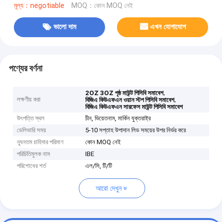
মূল্য：negotiable
MOQ：কোন MOQ নেই
ভালো দাম
এখন যোগাযোগ
পণ্যের বর্ণনা
,
2OZ 3OZ পৃষ্ঠ মাউন্ট পিসিবি সমাবেশ
লক্ষণীয় করা
,
বিজিএ কিউএফএন ওয়ান স্টপ পিসিবি সমাবেশ
বিজিএ কিউএফএন সারফেস মাউন্ট পিসিবি সমাবেশ
উৎপত্তি স্থল
চীন, ভিয়েতনাম, মার্কিন যুক্তরাষ্ট্র
ডেলিভারি সময়
5-10 সপ্তাহ উপাদান লিড সময়ের উপর নির্ভর করে
ন্যূনতম চাহিদার পরিমাণ
কোন MOQ নেই
পরিচিতিমুলক নাম
IBE
পরিশোধের শর্ত
এল/সি, টি/টি
আরো দেখুন