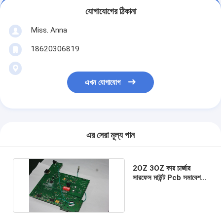
যোগাযোগের ঠিকানা
Miss. Anna
18620306819
এখন যোগাযোগ
এর সেরা মূল্য পান
2OZ 3OZ কার চার্জার
সারফেস মাউন্ট Pcb সমাবেশ
ওয়ান স্টপ BGA QFN