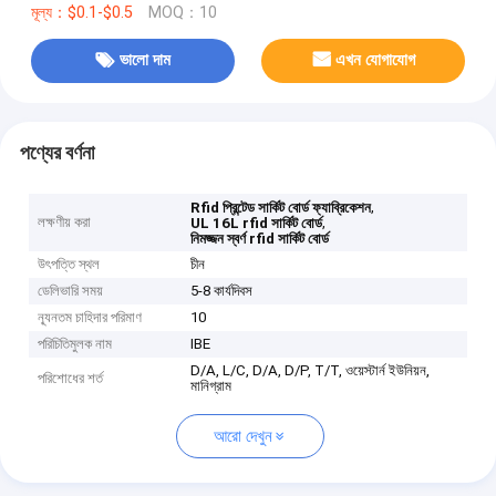
মূল্য：$0.1-$0.5
MOQ：10
ভালো দাম
এখন যোগাযোগ
পণ্যের বর্ণনা
,
Rfid প্রিন্টেড সার্কিট বোর্ড ফ্যাব্রিকেশন
লক্ষণীয় করা
,
UL 16L rfid সার্কিট বোর্ড
নিমজ্জন স্বর্ণ rfid সার্কিট বোর্ড
উৎপত্তি স্থল
চীন
ডেলিভারি সময়
5-8 কার্যদিবস
ন্যূনতম চাহিদার পরিমাণ
10
পরিচিতিমুলক নাম
IBE
D/A, L/C, D/A, D/P, T/T, ওয়েস্টার্ন ইউনিয়ন,
পরিশোধের শর্ত
মানিগ্রাম
আরো দেখুন