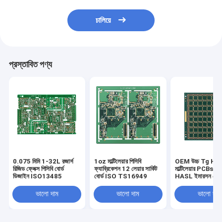
চালিয়ে
প্রস্তাবিত পণ্য
0.075 মিমি 1-32L রজার্স
1oz মাল্টিলেয়ার পিসিবি
OEM উচ্চ Tg HD
রিজিড ফ্লেক্স পিসিবি বোর্ড
ফ্যাব্রিকেশন 12 লেয়ার সার্কিট
মাল্টিলেয়ার PCBs ডি
ডিজাইন ISO13485
বোর্ড ISO TS16949
HASL ইমারসন গোল্
ভালো দাম
ভালো দাম
ভালো দাম