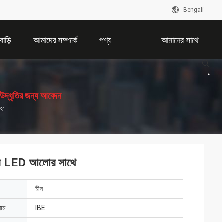
Bengali
বাড়ি
আমাদের সম্পর্কে
পণ্য
আমাদের সাথে
যোগাযোগ করুন
উদ্ধৃতির জন্য আবেদন
থে
ি LED আলোর সাথে
চীন
নাম
IBE