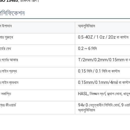
ISO 13485
, চিকিৎসা শিল্প।
পেসিফিকেশন
স উপাদান
অ্যালুমিনিয়াম
মার পুরুত্ব
0.5-4OZ / 1 Oz / 2Oz বা কাস্টম
র্ডের বেধ
0.2 ~ 6 মিমি
ন.গর্তের আকার
T/2mm/0.2mm/0.15mm বা কা
ন.লাইন প্রস্থ
0.15 মিমি / 0.1 মিমি বা কাস্টম
ন.লাইন ব্যবধান
0.15mm/0.1mm/4mil বা কাস্ট
্ঠ সমাপ্তি
HASL, নিমজ্জন স্বর্ণ, ফ্ল্যাশ সোনা, ধাতু
যের কীওয়ার্ড
94v 0 নেতৃত্বাধীন পিসিবি বোর্ড, 9 ওয়া
অ্যালুমিনিয়াম