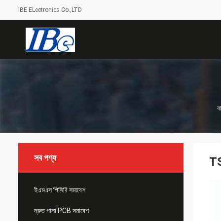
IBE ELectronics Co.,LTD
বা
সব পণ্য
TS
ইএমএস পিসিবি সমাবেশ
দ্রুত পালা PCB সমাবেশ