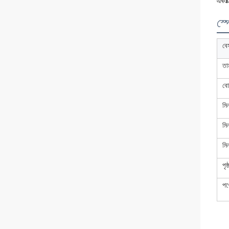
এবং
স্
বে
তা
বো
মি
মি
মি
পৃষ
পণ্