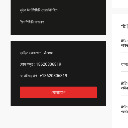
কুইক টার্ন পিসিবি প্রোটোটাইপ
শিল্প পিসিবি সমাবেশ
পণ্
Min
লাইন
ব্যক্তি যোগাযোগ :
Anna
ফোন নম্বর :
18620306819
তামার
হোয়াটসঅ্যাপ :
+18620306819
Min
লাইন
যোগাযোগ
Min
গর্ত