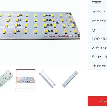
সাক্ষ্যদান
মডেল নম্বার
ন্যূনতম চাহিদ
মূল্য
প্যাকেজিং বিব
ডেলিভারি সময়
পরিশোধের শর্ত
যোগানের ক্ষমত
ভালো দ