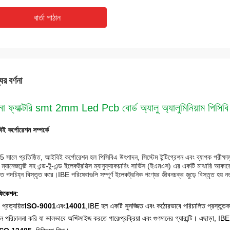
বার্তা পাঠান
ের বর্ণনা
়না ফ্যাক্টরি smt 2mm Led Pcb বোর্ড অ্যালু অ্যালুমিনিয়াম পিস
ই কর্পোরেশন সম্পর্কে
 সালে প্রতিষ্ঠিত, আইবিই কর্পোরেশন হল পিসিবিএ উৎপাদন, সিস্টেম ইন্টিগ্রেশন এবং ব্যাপক পরীক্ষাম
ম্যানেজমেন্ট সহ এন্ড-টু-এন্ড ইলেকট্রনিক্স ম্যানুফ্যাকচারিং সার্ভিস (ইএমএস) এর একটি মাঝারি আকারে
ৃত পদচিহ্ন বিস্তৃত করে।IBE পরিষেবাগুলি সম্পূর্ণ ইলেকট্রনিক পণ্যের জীবনচক্র জুড়ে বিস্তৃত হয় ন
িফিকেশন:
া প্রত্যয়িত
ISO-9001
এবং
14001
,IBE হল একটি সুসজ্জিত এবং কঠোরভাবে পরিচালিত প্রস্তুতক
াদন পরিচালনা করি যা ভালভাবে অপ্টিমাইজ করতে পারে৷
প্রক্রিয়া এবং গুণমানের গ্যারান্টি। এছাড়া, I