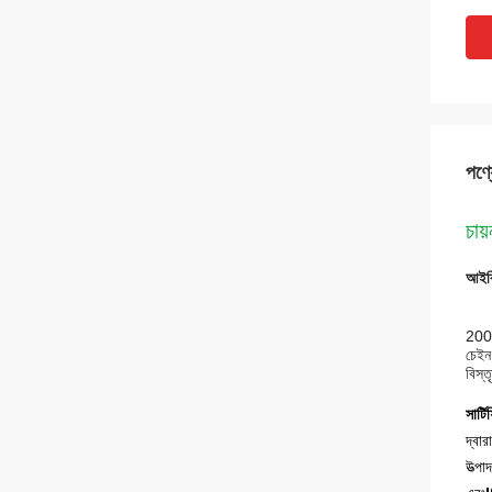
পণ্য
চায
আইবি
2005
চেইন 
বিস্ত
সার্ট
দ্বার
উত্প