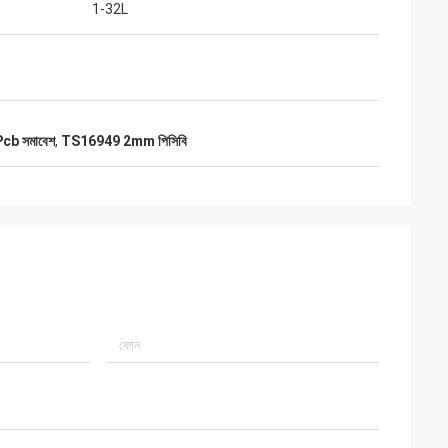
1-32L
b সমাবেশ
,
TS16949 2mm পিসিবি