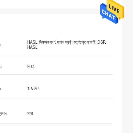
HASL, নিমজ্জন স্বর্ণ, ফ্ল্যাশ স্বর্ণ, ধাতুপট্টাবৃত রূপালী, OSP,
তি
HASL
ান
FR4
ধ
1.6 মিমি
স্ক রঙ
সাদা