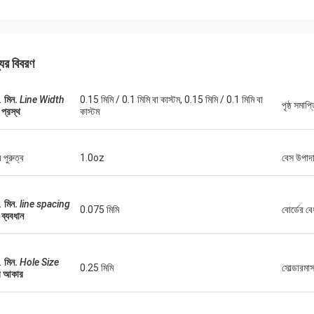
যের বিবরণ
.
মিন.
Line Width
0.15 মিমি / 0.1 মিমি বা কাস্টম, 0.15 মিমি / 0.1 মিমি বা
পৃষ্ঠ সমাপ্
 প্রস্থ
কাস্টম
 পুরুত্ব
1.0oz
বেস উপাদ
.
মিন.
line spacing
0.075 মিমি
বোর্ডের বে
 ব্যবধান
.
মিন.
Hole Size
0.25 মিমি
সোল্ডারমা
ের আকার