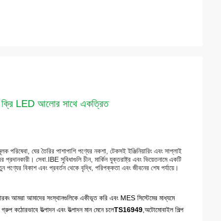
িবি ক্রি LED আলোর সাথে একত্রিত
ূলক পরিষেবা, ঘের তৈরির পাশাপাশি পণ্যের নকশা, টেকসই ইঞ্জিনিয়ারিং এবং সাপ্লাই
র প্রদানকারী। সেবা.IBE সুবিধাগুলি চীন, মার্কিন যুক্তরাষ্ট্র এবং ভিয়েতনামে একটি
তুন পণ্যের বিকাশ এবং প্রবর্তন থেকে বৃদ্ধি, পরিপক্কতা এবং জীবনের শেষ পর্যায়ে।
ারক৷ আমরা আমাদের সংস্থানগুলিকে একীভূত করি এবং MES সিস্টেমের মাধ্যমে
BE গ্রুপ কঠোরভাবে উত্পাদন এবং উত্পাদন মান মেনে চলে
TS16949
,অটোমোবাইল শিল্প