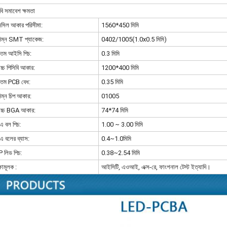
বি সমাবেশ ক্ষমতা
েনসিল আকার পরিসীমা:
1560*450 মিমি
বনিম্ন SMT প্যাকেজ:
0402/1005(1.0x0.5 মিমি)
ূনতম আইসি পিচ:
0.3 মিমি
োচ্চ পিসিবি আকার:
1200*400 মিমি
ূনতম PCB বেধ:
0.35 মিমি
নিম্ন চিপ আকার:
01005
বোচ্চ BGA আকার:
74*74 মিমি
িএ বল পিচ:
1.00 ~ 3.00 মিমি
এ বলের ব্যাস:
0.4~1.0মিমি
 লিড পিচ:
0.38~2.54 মিমি
্ষামূলক :
আইসিটি, এওআই, এক্স-রে, ফাংশনাল টেস্ট ইত্যাদি।