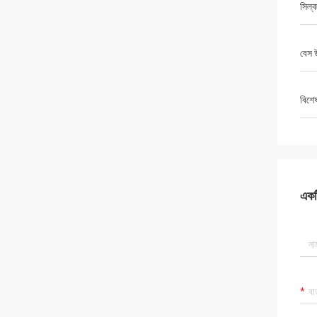
সিল্ক
বেস 
বিশে
একটি