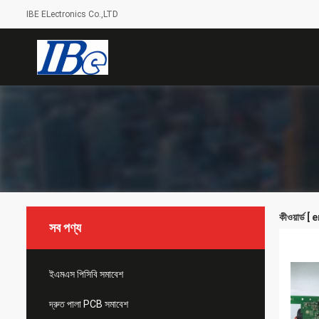
IBE ELectronics Co.,LTD
কীওয়ার্ড
সব পণ্য
ইএমএস পিসিবি সমাবেশ
দ্রুত পালা PCB সমাবেশ