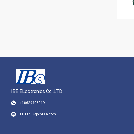
IBE ELectronics Co.,LTD
+18620306819
sales40@pcbaaa.com