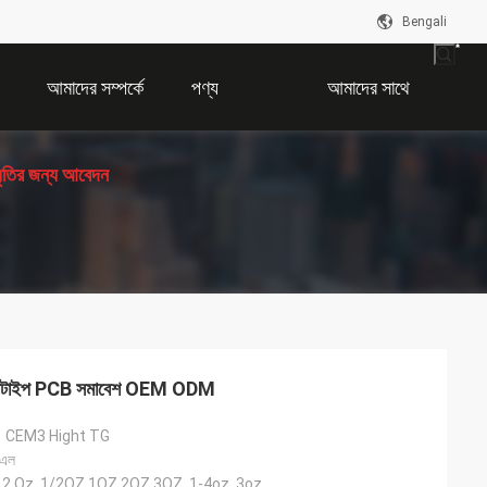
Bengali
আমাদের সম্পর্কে
পণ্য
আমাদের সাথে
ধৃতির জন্য আবেদন
যোগাযোগ করুন
্রোটোটাইপ PCB সমাবেশ OEM ODM
1 CEM3 Hight TG
 এল
-12 Oz, 1/2OZ 1OZ 2OZ 3OZ, 1-4oz, 3oz