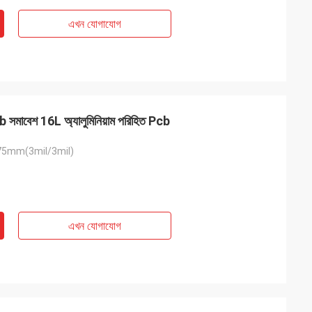
এখন যোগাযোগ
b সমাবেশ 16L অ্যালুমিনিয়াম পরিহিত Pcb
5mm(3mil/3mil)
এখন যোগাযোগ