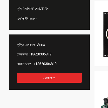
কুইক টার্ন পিসিবি প্রোটোটাইপ
শিল্প পিসিবি সমাবেশ
ব্যক্তি যোগাযোগ :
Anna
ফোন নম্বর :
18620306819
হোয়াটসঅ্যাপ :
+18620306819
যোগাযোগ