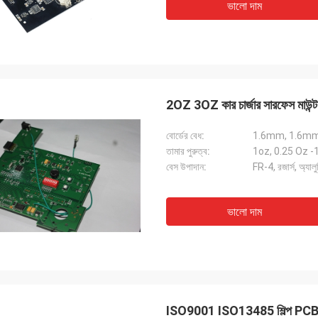
ভালো দাম
2OZ 3OZ কার চার্জার সারফেস মাউন
বোর্ডের বেধ:
তামার পুরুত্ব:
1oz, 0.25 Oz 
বেস উপাদান:
FR-4, রজার্স, অ্যাল
ভালো দাম
ISO9001 ISO13485 শিল্প PCB সমাব