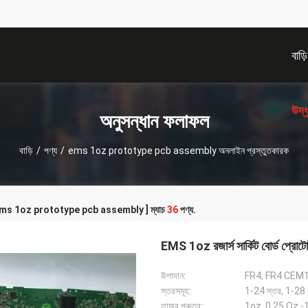
বাড়ি
উদ্
অনুসন্ধান ফলাফল
বাড়ি
/
পণ্য
/
ems 1oz prototype pcb assembly অনলাইন প্রস্তুতকারক
 [ ems 1oz prototype pcb assembly ] ম্যাচ
36
পণ্য.
EMS 1oz রজার্স সার্কিট বোর্ড প
উপাদান:
FR4, FR4 CEM
স্তরসমূহ:
1-24 স্তর, 1-28
তামার পুরুত্ব:
1oz, 0.25 Oz 