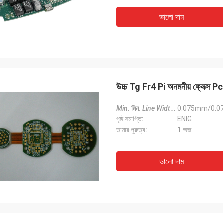
ভালো দাম
উচ্চ Tg Fr4 Pi অনমনীয় ফ্লেক্স Pc
Min.
মিন.
Line Width
লাইন প্রস্থ
0.075mm/0.07
:
পৃষ্ঠ সমাপ্তি:
ENIG
তামার পুরুত্ব:
1 অজ
ভালো দাম