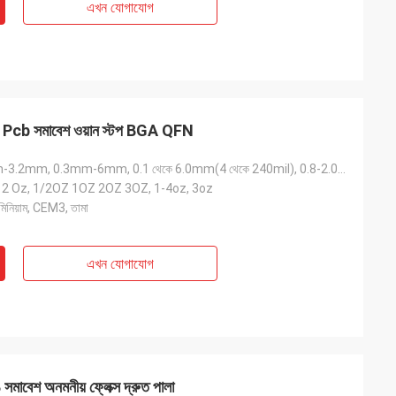
এখন যোগাযোগ
্ট Pcb সমাবেশ ওয়ান স্টপ BGA QFN
1.6mm, 1.6mm-3.2mm, 0.3mm-6mm, 0.1 থেকে 6.0mm(4 থেকে 240mil), 0.8-2.0mm
-12 Oz, 1/2OZ 1OZ 2OZ 3OZ, 1-4oz, 3oz
ুমিনিয়াম, CEM3, তামা
এখন যোগাযোগ
েশ অনমনীয় ফ্লেক্স দ্রুত পালা