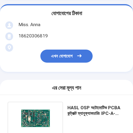
যোগাযোগের ঠিকানা
Miss. Anna
18620306819
এখন যোগাযোগ
এর সেরা মূল্য পান
HASL OSP অটোমোটিভ PCBA
কন্ট্রাক্ট ম্যানুফ্যাকচারিং IPC-A-
600G ক্লাস II