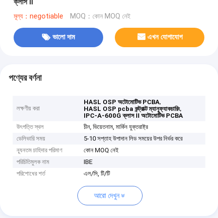
ক্লাস II
মূল্য：negotiable
MOQ：কোন MOQ নেই
ভালো দাম
এখন যোগাযোগ
পণ্যের বর্ণনা
,
HASL OSP অটোমোটিভ PCBA
লক্ষণীয় করা
,
HASL OSP pcba কন্ট্রাক্ট ম্যানুফ্যাকচারিং
IPC-A-600G ক্লাস II অটোমোটিভ PCBA
উৎপত্তি স্থল
চীন, ভিয়েতনাম, মার্কিন যুক্তরাষ্ট্র
ডেলিভারি সময়
5-10 সপ্তাহ উপাদান লিড সময়ের উপর নির্ভর করে
ন্যূনতম চাহিদার পরিমাণ
কোন MOQ নেই
পরিচিতিমুলক নাম
IBE
পরিশোধের শর্ত
এল/সি, টি/টি
আরো দেখুন