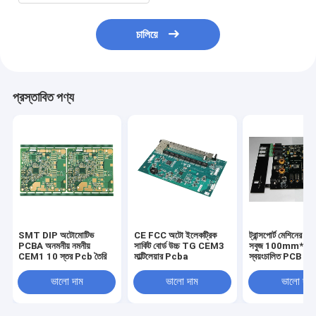
চালিয়ে
প্রস্তাবিত পণ্য
SMT DIP অটোমোটিভ
CE FCC অটো ইলেকট্রিক
ট্রান্সপোর্ট মেশিনের জন্
PCBA অনমনীয় নমনীয়
সার্কিট বোর্ড উচ্চ TG CEM3
সবুজ 100mm*8
CEM1 10 স্তর Pcb তৈরি
মাল্টিলেয়ার Pcba
স্বয়ংচালিত PCB ডি
ভালো দাম
ভালো দাম
ভালো দাম