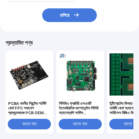
চালিয়ে
প্রস্তাবিত পণ্য
PCBA নমনীয় প্রিন্টেড সার্কিট
পিসিবিএ ফ্যাক্টরি এসএমটি
ইন্টিগ্রেটেড ভিআর ব্লুট
বোর্ড FPC সমাবেশ
ইলেকট্রনিক কম্পোনেন্টস পিসিবি
সার্কিট বোর্ড অ্যাসেম্বল
প্রস্তুতকারক PCB OEM
অ্যাসেম্বলি সার্ভিস
সার্ভিসেস বিজিএ কিউ
ODM
ম্যানুফ্যাকচারার
ভালো দাম
ভালো দাম
ভালো দাম