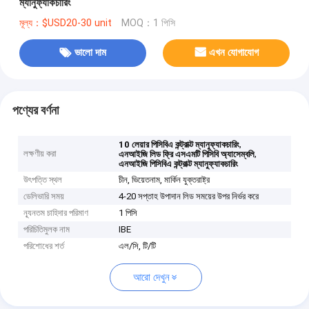
ম্যানুফ্যাকচারিং
মূল্য：$USD20-30 unit
MOQ：1 পিসি
ভালো দাম
এখন যোগাযোগ
পণ্যের বর্ণনা
,
10 লেয়ার পিসিবিএ কন্ট্রাক্ট ম্যানুফ্যাকচারিং
লক্ষণীয় করা
,
এনআইজি লিড ফ্রি এসএমটি পিসিবি অ্যাসেম্বলি
এনআইজি পিসিবিএ কন্ট্রাক্ট ম্যানুফ্যাকচারিং
উৎপত্তি স্থল
চীন, ভিয়েতনাম, মার্কিন যুক্তরাষ্ট্র
ডেলিভারি সময়
4-20 সপ্তাহ উপাদান লিড সময়ের উপর নির্ভর করে
ন্যূনতম চাহিদার পরিমাণ
1 পিসি
পরিচিতিমুলক নাম
IBE
পরিশোধের শর্ত
এল/সি, টি/টি
আরো দেখুন