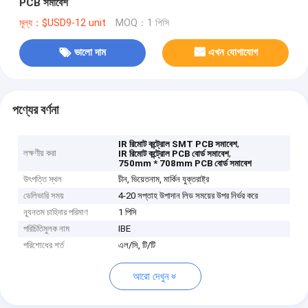
PCB সমাবেশ
মূল্য：$USD9-12 unit
MOQ：1 পিসি
ভালো দাম
এখন যোগাযোগ
পণ্যের বর্ণনা
,
IR রিমোট কন্ট্রোল SMT PCB সমাবেশ
লক্ষণীয় করা
,
IR রিমোট কন্ট্রোল PCB বোর্ড সমাবেশ
750mm * 708mm PCB বোর্ড সমাবেশ
উৎপত্তি স্থল
চীন, ভিয়েতনাম, মার্কিন যুক্তরাষ্ট্র
ডেলিভারি সময়
4-20 সপ্তাহ উপাদান লিড সময়ের উপর নির্ভর করে
ন্যূনতম চাহিদার পরিমাণ
1 পিসি
পরিচিতিমুলক নাম
IBE
পরিশোধের শর্ত
এল/সি, টি/টি
আরো দেখুন