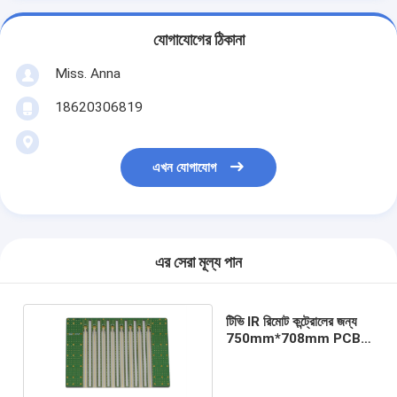
যোগাযোগের ঠিকানা
Miss. Anna
18620306819
এখন যোগাযোগ
এর সেরা মূল্য পান
টিভি IR রিমোট কন্ট্রোলের জন্য
750mm*708mm PCB
বোর্ড SMT PCB সমাবেশ