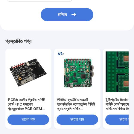
চালিয়ে
প্রস্তাবিত পণ্য
PCBA নমনীয় প্রিন্টেড সার্কিট
পিসিবিএ ফ্যাক্টরি এসএমটি
ইন্টিগ্রেটেড ভিআর ব্লুট
বোর্ড FPC সমাবেশ
ইলেকট্রনিক কম্পোনেন্টস পিসিবি
সার্কিট বোর্ড অ্যাসেম্বল
প্রস্তুতকারক PCB OEM
অ্যাসেম্বলি সার্ভিস
সার্ভিসেস বিজিএ কিউ
ODM
ম্যানুফ্যাকচারার
ভালো দাম
ভালো দাম
ভালো দাম