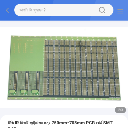
2
/
3
টিভি IR রিমোট কন্ট্রোলের জন্য 750mm*708mm PCB বোর্ড SMT