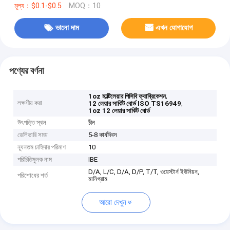
মূল্য：$0.1-$0.5
MOQ：10
ভালো দাম
এখন যোগাযোগ
পণ্যের বর্ণনা
,
1oz মাল্টিলেয়ার পিসিবি ফ্যাব্রিকেশন
লক্ষণীয় করা
,
12 লেয়ার সার্কিট বোর্ড ISO TS16949
1oz 12 লেয়ার সার্কিট বোর্ড
উৎপত্তি স্থল
চীন
ডেলিভারি সময়
5-8 কার্যদিবস
ন্যূনতম চাহিদার পরিমাণ
10
পরিচিতিমুলক নাম
IBE
D/A, L/C, D/A, D/P, T/T, ওয়েস্টার্ন ইউনিয়ন,
পরিশোধের শর্ত
মানিগ্রাম
আরো দেখুন