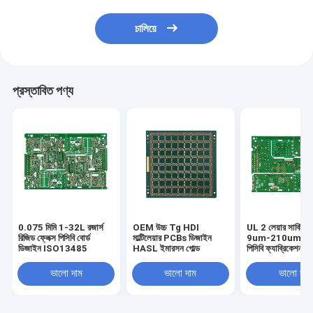
চালিয়ে
প্রস্তাবিত পণ্য
0.075 মিমি 1-32L রজার্স
OEM উচ্চ Tg HDI
UL 2 লেয়ার সার্কিট বো
রিজিড ফ্লেক্স পিসিবি বোর্ড
মাল্টিলেয়ার PCBs ডিজাইন
9um-210um মাল্টিল
ডিজাইন ISO13485
HASL ইমারসন গোল্ড
পিসিবি ফ্যাব্রিকেশন
ভালো দাম
ভালো দাম
ভালো দাম